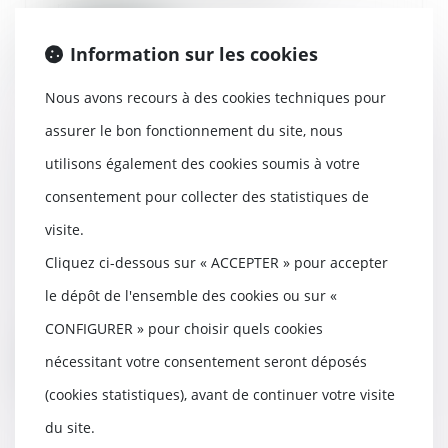
réalisation et le conten...
Information sur les cookies
Lire la suite
Nous avons recours à des cookies techniques pour
assurer le bon fonctionnement du site, nous
utilisons également des cookies soumis à votre
Responsabilité pénale :
consentement pour collecter des statistiques de
conventionnalité de l’article 121-6
du code de la route
visite.
21/01/2021
Cliquez ci-dessous sur « ACCEPTER » pour accepter
L’article 121-6 du code de la route
le dépôt de l'ensemble des cookies ou sur «
ne porte pas atteinte au droit à
ne pas s...
CONFIGURER » pour choisir quels cookies
nécessitant votre consentement seront déposés
Lire la suite
(cookies statistiques), avant de continuer votre visite
du site.