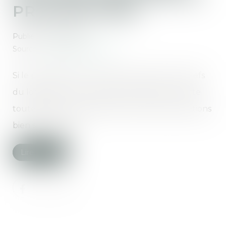
PROPRIÉTAIRE
Publié le :
28/05/2019
Source :
www.lavieimmo.com
Si le propriétaire a le droit de conserver les clefs
du logement, il ne peut pas les utiliser. Il existe
toutefois des exceptions dans certaines situations
bien spécifiques...
Lire la suite