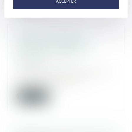
ACCEPTER
Conflit entre salariés :
l’employeur a l’obligation
d’assurer leur sécurité et
protéger leur santé
22/05/2019
Les tensions entre des employés
d’une entreprise peuvent
atteindre différents...
Lire la suite