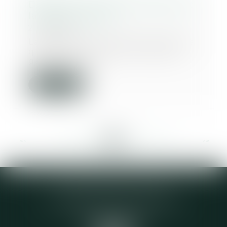
Détails sur le fonctionnement de
la garde alternée
21/05/2019
La séparation des parents pose la
question du choix du mode de
garde de l’enf...
Lire la suite
<<
<
...
280
281
282
283
284
285
286
...
>
>>
Elodie CHOMETTE Avocat
95 Place de l’Europe, 2ème étage
73200 ALBERTVILLE