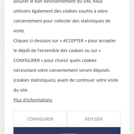
assurer le bon fonctionnement du site, nous
22/05/2019
utilisons également des cookies soumis à votre
En tant qu'héritier, vous avez la
possibilité de renoncer à une
consentement pour collecter des statistiques de
succession. V...
visite.
Lire la suite
Cliquez ci-dessous sur « ACCEPTER » pour accepter
le dépôt de l'ensemble des cookies ou sur «
CONFIGURER » pour choisir quels cookies
nécessitant votre consentement seront déposés
Adaptation du contrat de
(cookies statistiques), avant de continuer votre visite
construction d'une maison
du site.
individuelle
22/05/2019
Plus d'informations
Les règles applicables au contrat
de construction de maison
individuelle avec...
CONFIGURER
REFUSER
Lire la suite