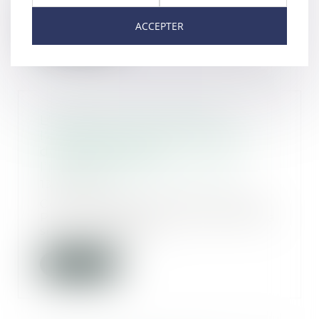
ACCEPTER
Lire la suite
L'association juristes pour
l'enfance contraint l'hébergeur
de SUBROGALIA à
l’inaccessibilité du site web
13/03/2019
Communiqué de presse Juristes
Pour l'Enfance du 4 mars 2019 La
société SUBROG...
Lire la suite