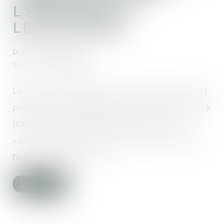
L'AFFAIRE DU
LEVOTHYROX
Publié le :
13/03/2019
Source :
www.lefigaro.fr
Le tribunal d'instance de Lyon a débouté les 4113
plaignants qui demandaient au laboratoire Merck
10.000 euros d'indemnisation chacun pour
«défaut d'information» concernant la nouvelle
formule du Levothyrox...
Lire la suite