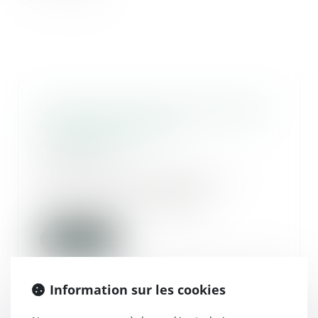
Comment limiter les impayés en
matière de pensions
alimentaires?
19/03/2019
Paris, 6 mars 2019 (AFP) - Le
gouvernement a indiqué
mercredi qu'il allait ét...
Lire la suite
Information sur les cookies