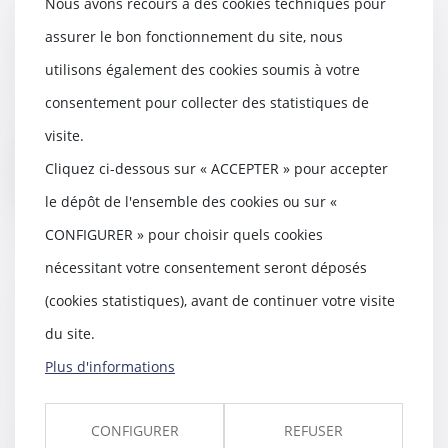
Nous avons recours à des cookies techniques pour
Présomption d'origine illicite des
assurer le bon fonctionnement du site, nous
fonds
14/03/2019
utilisons également des cookies soumis à votre
Un ressortissant allemand,
consentement pour collecter des statistiques de
contrôlé à la frontière entre la
Suisse et la Fran...
visite.
Cliquez ci-dessous sur « ACCEPTER » pour accepter
Lire la suite
le dépôt de l'ensemble des cookies ou sur «
CONFIGURER » pour choisir quels cookies
nécessitant votre consentement seront déposés
(cookies statistiques), avant de continuer votre visite
L'allocation de solidarité aux
personnes âgées et la question
du site.
de la succession
Plus d'informations
14/03/2019
L’Allocation de solidarité aux
personnes âgées (Aspa), est
CONFIGURER
REFUSER
accordée aux retra...