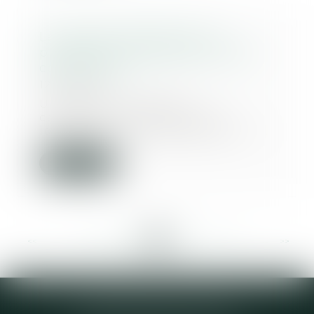
Le juge des référés peut-il
prononcer la résiliation du bail
commercial?
12/03/2019
Un bailleur de locaux
commerciaux délivre à son
locataire un commandement, vi...
Lire la suite
<<
<
...
289
290
291
292
293
294
295
...
>
>>
Elodie CHOMETTE Avocat