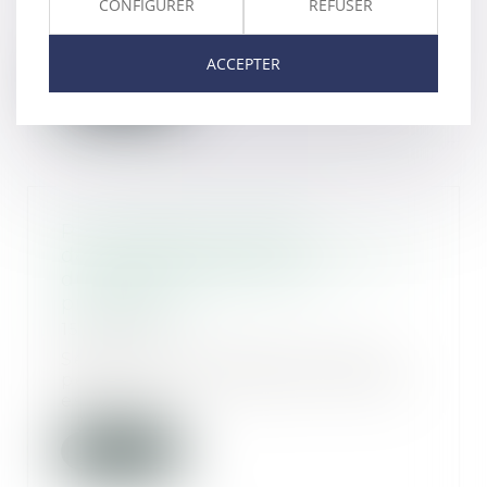
CONFIGURER
REFUSER
2025 relative au droit de vote par
correspon...
ACCEPTER
Lire la suite
Prise illégale d’intérêts :
dernières précisions sur le point
du départ du délai de la
prescription
15/07/2025
Selon l’article 432-12 du Code
pénal, la prise illégale d’intérêts
est le fai...
Lire la suite