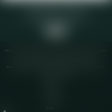
Elodie CHOMETTE Avocat
95 Place de l’Europe, 2ème étage
73200 ALBERTVILLE
Accueil
Cabinet
Équipe
Compétences
Annonces immobilières
Liens utiles
Honoraires
Actualités
Contactez-nous
Politique de cookies
Politique de confidentialité
Mentions légales
Plan du site
Articles
Septeo
Digital &
Services ©
2022