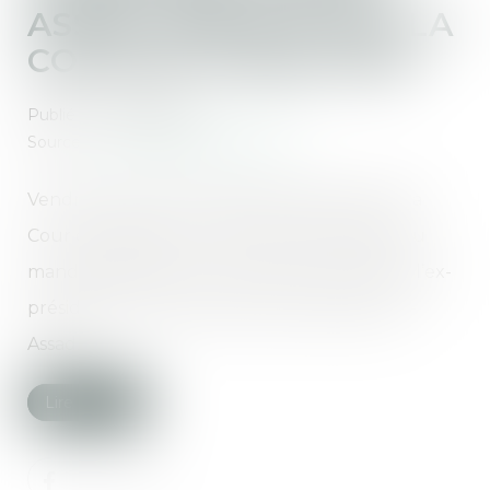
ASSAD ANNULÉ PAR LA
COUR DE CASSATION
Publié le :
04/08/2025
Source :
www.leclubdesjuristes.com
Vendredi 25 juillet, l’Assemblée plénière de la
Cour de cassation a prononcé l’annulation du
mandat d’arrêt du 13 novembre 2023 visant l’ex-
président (2000-2024) de la Syrie, Bachar al-
Assad...
Lire la suite