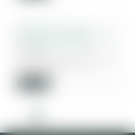
Réhabilitation du casier
judiciaire : les peines définitives
sont également effacées
30/06/2025
Conformément aux articles 133-13
et 133-16 du Code pénal, la
réhabilitation l...
Lire la suite
<<
<
1
2
3
4
5
6
7
...
>
>>