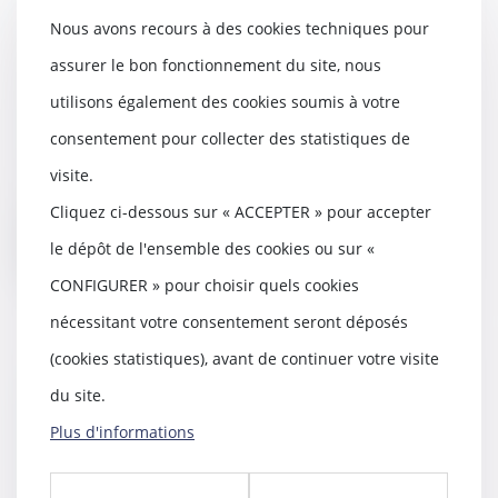
Maintien dans un système de
Nous avons recours à des cookies techniques pour
traitement automatisé : l’usage
assurer le bon fonctionnement du site, nous
étranger à la mission suffit à
caractériser l’infraction
utilisons également des cookies soumis à votre
15/09/2025
consentement pour collecter des statistiques de
Le délit de maintien frauduleux
dans un système de traitement
visite.
automatisé, pré...
Cliquez ci-dessous sur « ACCEPTER » pour accepter
Lire la suite
le dépôt de l'ensemble des cookies ou sur «
CONFIGURER » pour choisir quels cookies
nécessitant votre consentement seront déposés
(cookies statistiques), avant de continuer votre visite
Les détenus ne voteront plus par
du site.
correspondance aux élections
Plus d'informations
municipales et législatives
28/07/2025
La loi n° 2025-658 du 18 juillet