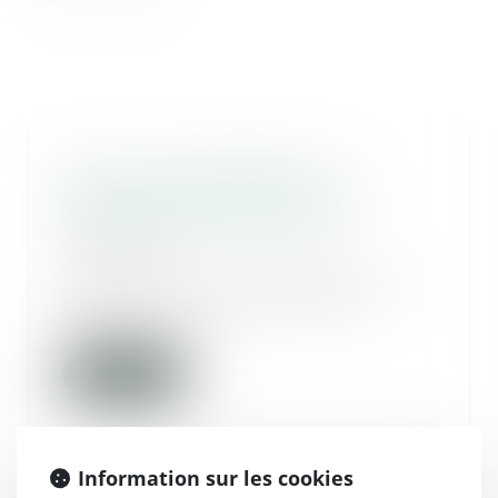
Livreurs des plateformes
Deliveroo et Uber Eats : une
traite des êtres humains ?
11/05/2026
Des associations ont déposé une
plainte pour « traite d’êtres
humains » visan...
Lire la suite
Information sur les cookies