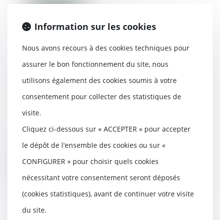
Lire la suite
Information sur les cookies
Nous avons recours à des cookies techniques pour
assurer le bon fonctionnement du site, nous
Non-présentation d’enfant :
utilisons également des cookies soumis à votre
précision sur le lieu de
consentement pour collecter des statistiques de
commission de l’infraction
visite.
12/07/2023
La non-présentation d’enfant,
Cliquez ci-dessous sur « ACCEPTER » pour accepter
aussi appelée : enlèvement
le dépôt de l'ensemble des cookies ou sur «
parental, constitue...
CONFIGURER » pour choisir quels cookies
Lire la suite
nécessitant votre consentement seront déposés
(cookies statistiques), avant de continuer votre visite
du site.