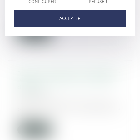
CONFIGURER
REFUSER
Par un arrêt du 15 janvier 2025,
la Cour de cassation a rappelé
ACCEPTER
que, malgré l...
Lire la suite
Prise en compte d’une obligation
légale nouvelle pour la fixation
du loyer
04/02/2025
Lors de la fixation du loyer d’un
bail commercial, il est possible de
tenir c...
Lire la suite