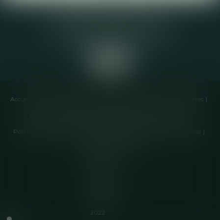
Elodie CHOMETTE Avocat
95 Place de l’Europe, 2ème étage
73200 ALBERTVILLE
Accueil
Cabinet
Équipe
Compétences
Annonces immobilières
Liens utiles
Honoraires
Actualités
Contactez-nous
Politique de cookies
Politique de confidentialité
Mentions légales
Plan du site
Articles
Septeo
Digital &
Services ©
2022