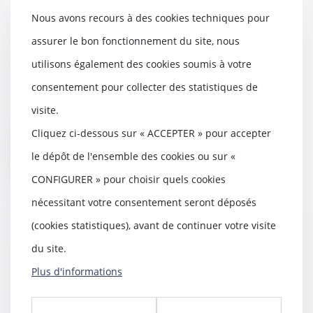
Réception judiciaire d’une
Nous avons recours à des cookies techniques pour
charpente : quand la solidité fait
assurer le bon fonctionnement du site, nous
obstacle à l’acceptation des
travaux !
utilisons également des cookies soumis à votre
07/02/2025
consentement pour collecter des statistiques de
La réception judiciaire d’un
ouvrage, prévue à l’article 1792-6
visite.
du Code civil...
Cliquez ci-dessous sur « ACCEPTER » pour accepter
Lire la suite
le dépôt de l'ensemble des cookies ou sur «
CONFIGURER » pour choisir quels cookies
nécessitant votre consentement seront déposés
(cookies statistiques), avant de continuer votre visite
Indivision successorale et
du site.
démembrement : la Cour de
Plus d'informations
cassation tranche en faveur des
nus-propriétaires
06/02/2025