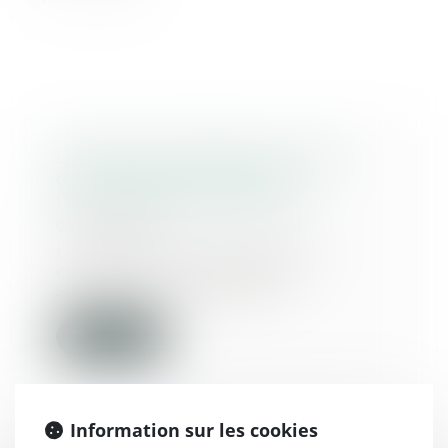
L’absence de dépôt au greffe
d’un mémoire entraîne
l’irrecevabilité d’une QPC
07/02/2025
Une question prioritaire de
constitutionnalité (QPC)
soulevée à l’occasion d’...
Lire la suite
Information sur les cookies