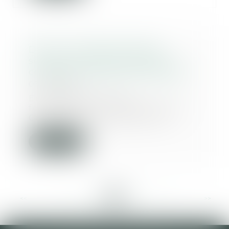
Devoir conjugal et liberté
sexuelle : la CEDH protège le
consentement dans le mariage
03/02/2025
En matière de droits
fondamentaux, l'article 8 de la
Convention européenne de...
Lire la suite
<<
<
...
40
41
42
43
44
45
46
...
>
>>